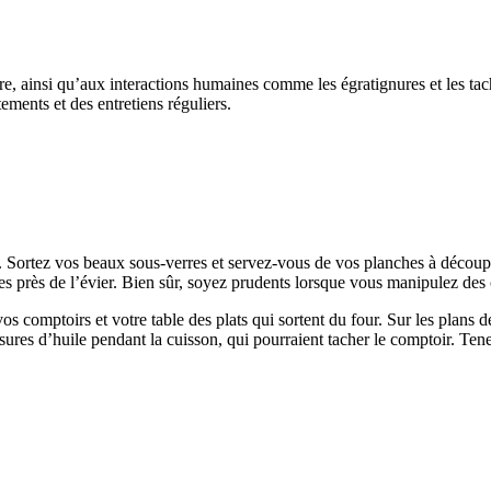
ère, ainsi qu’aux interactions humaines comme les égratignures et les tach
ements et des entretiens réguliers.
ger. Sortez vos beaux sous-verres et servez-vous de vos planches à décou
ures près de l’évier. Bien sûr, soyez prudents lorsque vous manipulez des
s comptoirs et votre table des plats qui sortent du four. Sur les plans de 
oussures d’huile pendant la cuisson, qui pourraient tacher le comptoir. T